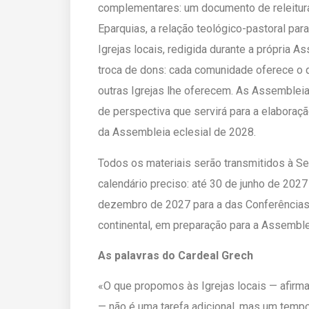
complementares: um documento de releitura 
Eparquias, a relação teológico-pastoral par
Igrejas locais, redigida durante a própria A
troca de dons: cada comunidade oferece o 
outras Igrejas lhe oferecem. As Assembleias
de perspectiva que servirá para a elaboraç
da Assembleia eclesial de 2028.
Todos os materiais serão transmitidos à S
calendário preciso: até 30 de junho de 2027
dezembro de 2027 para a das Conferências E
continental, em preparação para a Assemble
As palavras do Cardeal Grech
«O que propomos às Igrejas locais — afirma
— não é uma tarefa adicional, mas um temp