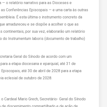
— o relatório narrativo para as Dioceses e
a as Conferências Episcopais — e uma carta às outras
ssembleia. É esta última o instrumento concreto da
que amadureceu e se dispõe a acolher o que as
 continentais, por sua vez, elaborarão um relatório
ão do Instrumentum laboris (documento de trabalho)
ecretaria Geral do Sínodo de acordo com um
 para a etapa diocesana e eparquial, até 31 de
piscopais, até 30 de abril de 2028 para a etapa
ia eclesial de outubro de 2028.
 o Cardeal Mario Grech, Secretário- Geral do Sínodo
o de discernimento compartilhado e de ação de