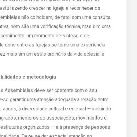
o está fazendo crescer na Igreja e reconhecer os
mbleias não coincidem, de fato, com uma consulta
tiva, nem são uma verificação técnica, mas sim uma
 discernimento: um momento de síntese e de
de dons entre as Igrejas se torne uma experiência
ez mais em um estilo ordinário da vida eclesial a
bilidades e metodologia
as Assembleias deve ser coerente com o seu
e-se garantir uma atenção adequada à relação entre
ações, à diversidade cultural e eclesial — incluindo
sagrados, membros de associações, movimentos e
 estruturas organizadas — e à presença de pessoas
inalidade. Deve-se dar especial atenção ao