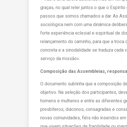
graças, no qual reler juntos o que o Espírit
passos que somos chamados a dar. As Asse
sociológica nem com uma dinâmica delibera
forte experiência eclesial e espiritual de
relançamento do caminho, para que a troca 
concreta e a sinodalidade se traduza cada v
serviço da missão».
Composição das Assembleias, responsa
O documento sublinha que a composição d
objetivo. Na seleção dos participantes, dev
homens e mulheres e entre as diferentes ger
presbíteros, diáconos, consagradas e con
novas comunidades, fiéis não inseridos em
que vivem situações de fragilidade ou marg