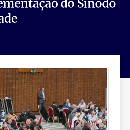
ementação do Sínodo
dade