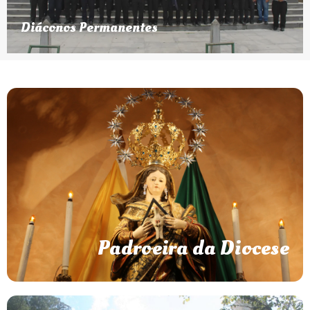
Diáconos Permanentes
Nossa Senhora do Amor Divino
Coroação Pontifícia
No dia 14 de novembro de 2021, pelas mãos do bispo
diocesano, a imagem foi coroada pelo Papa Francisco.
A festa da Padroeira da Diocese é celebrda no dia 31 de
maio.
Clique para saber mais
Padroeira da Diocese