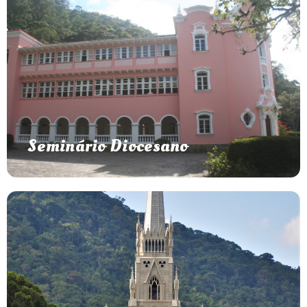
Clique para saber mais
vocacional@seminario.com.br
Pastoral Vocacional:
Tel.: (24) 2221-2187 / (24) 2221-1459
Contato:
25720-110 – Petrópolis, RJ
Estrada União e Indústria, 3441 – Corrêas
Seminário Diocesano
Amor Divino
Seminário e Educandário Nossa Senhora do
Catedral São Pedro de Alcântara de
Petrópolis
A Paróquia São Pedro de Alcântara foi criada em 1846. Em
1876 foi lançada a primeira pedra fundamental e em 1884,
lançamento da segunda pedra fundamental.
Em 1925 foi inaugurada a nova matriz e em 1970 toda