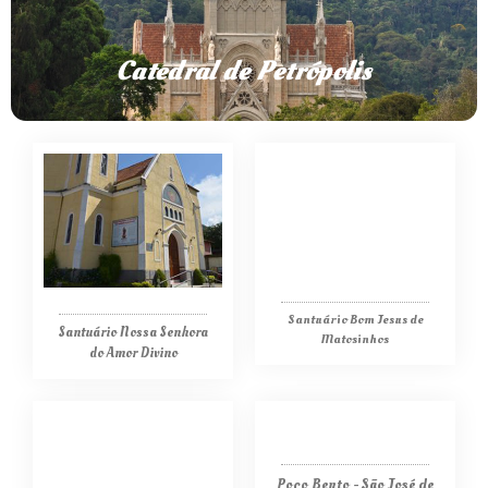
obra é concluída, 93 anos depois da bênção da primeira
pedra fundamental.
Catedral de Petrópolis
Clique para saber mais
Santuário Bom Jesus de
Santuário Nossa Senhora
Matosinhos
do Amor Divino
Poço Bento - São José de