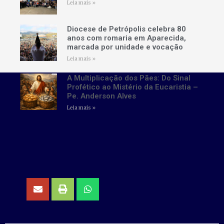
Leia mais »
Diocese de Petrópolis celebra 80
anos com romaria em Aparecida,
marcada por unidade e vocação
Leia mais »
A Multiplicação dos Pães: Do Sinal
Profético ao Mistério da Eucaristia –
Pe. Anderson Alves
Leia mais »