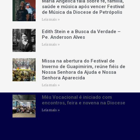
Maria Angélica fala sobre fé, família,
saúde e música após vencer Festival
de Música da Diocese de Petrópolis
Leia mais »
Edith Stein e a Busca da Verdade –
Pe. Anderson Alves
Leia mais »
Missa na abertura do Festival de
Inverno de Guapimirim, reúne fiéis de
Nossa Senhora da Ajuda e Nossa
Senhora Aparecida
Leia mais »
Mês Vocacional é iniciado com
encontros, feira e novena na Diocese
Leia mais »