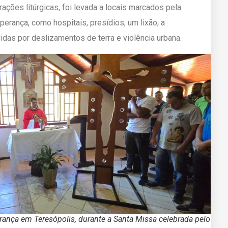
rações litúrgicas, foi levada a locais marcados pela
erança, como hospitais, presídios, um lixão, a
as por deslizamentos de terra e violência urbana.
ança em Teresópolis, durante a Santa Missa celebrada pelo