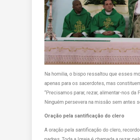
Na homilia, o bispo ressaltou que esses m
apenas para os sacerdotes, mas constitue
“Precisamos parar, rezar, alimentar-nos da 
Ninguém persevera na missão sem antes se 
Oração pela santificação do clero
A oração pela santificação do clero, recor
padres. Toda a Igreja é chamada a rezar pe