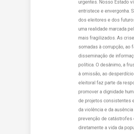
urgentes. Nosso Estado viv
entristece e envergonha. 
dos eleitores e dos futur
uma realidade marcada pe
mais fragilizados. As cris
somadas à corrupção, ao fa
disseminação de informaçõ
política. O desânimo, a fr
à omissão, ao desperdíci
eleitoral faz parte da res
promover a dignidade huma
de projetos consistentes 
da violência e da ausência
prevenção de catástrofes 
diretamente a vida da pop