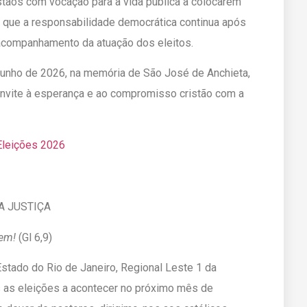
ristãos com vocação para a vida pública a colocarem
 que a responsabilidade democrática continua após
 acompanhamento da atuação dos eleitos.
junho de 2026, na memória de São José de Anchieta,
onvite à esperança e ao compromisso cristão com a
Eleições 2026
A JUSTIÇA
bem!
(Gl 6,9)
Estado do Rio de Janeiro, Regional Leste 1 da
 as eleições a acontecer no próximo mês de