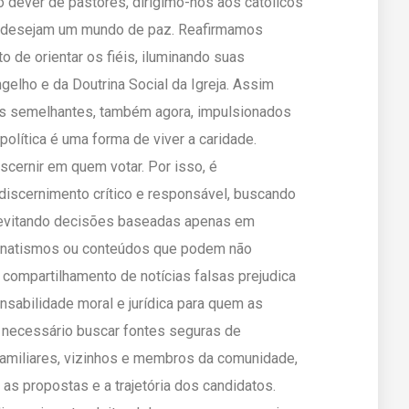
 dever de pastores, dirigimo-nos aos católicos
e desejam um mundo de paz. Reafirmamos
o de orientar os fiéis, iluminando suas
gelho e da Doutrina Social da Igreja. Assim
 semelhantes, também agora, impulsionados
política é uma forma de viver a caridade.
scernir em quem votar. Por isso, é
discernimento crítico e responsável, buscando
 evitando decisões baseadas apenas em
anatismos ou conteúdos que podem não
 compartilhamento de notícias falsas prejudica
nsabilidade moral e jurídica para quem as
o necessário buscar fontes seguras de
familiares, vizinhos e membros da comunidade,
as propostas e a trajetória dos candidatos.