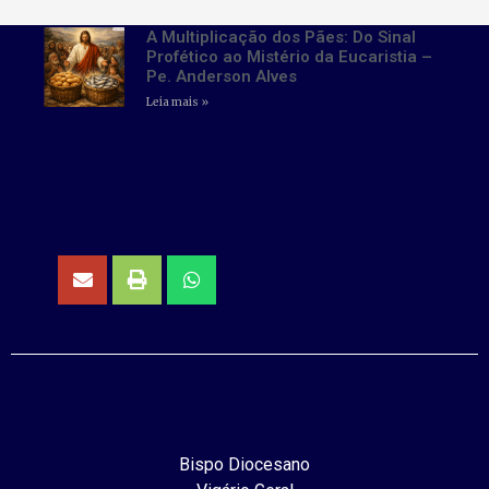
A Multiplicação dos Pães: Do Sinal
Profético ao Mistério da Eucaristia –
Pe. Anderson Alves
Leia mais »
Bispo Diocesano