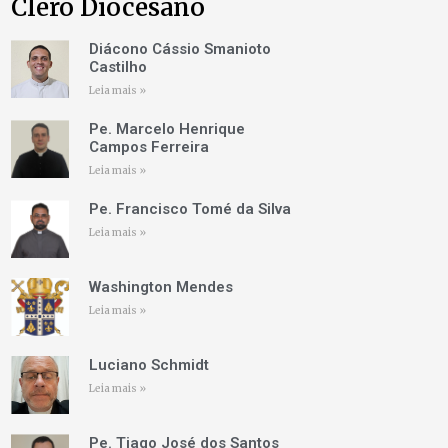
Clero Diocesano
Diácono Cássio Smanioto
Castilho
Leia mais »
Pe. Marcelo Henrique
Campos Ferreira
Leia mais »
Pe. Francisco Tomé da Silva
Leia mais »
Washington Mendes
Leia mais »
Luciano Schmidt
Leia mais »
Pe. Tiago José dos Santos