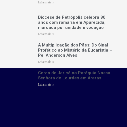
Leia mais »
Diocese de Petrópolis celebra 80
anos com romaria em Aparecida,
marcada por unidade e vocação
Leia mais »
A Multiplicação dos Pães: Do Sinal
Profético ao Mistério da Eucaristia –
Pe. Anderson Alves
Leia mais »
Cerco de Jericó na Paróquia Nossa
Senhora de Lourdes em Araras
Leia mais »