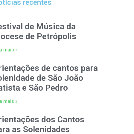
tícias recentes
estival de Música da
iocese de Petrópolis
a mais »
rientações de cantos para
olenidade de São João
atista e São Pedro
a mais »
rientações dos Cantos
ara as Solenidades