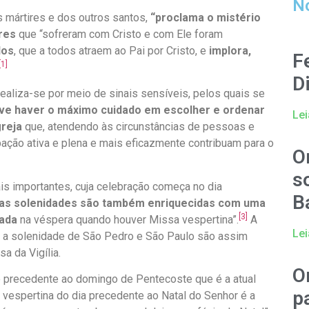
No
os mártires e dos outros santos,
“proclama o mistério
res
que “sofreram com Cristo e com Ele foram
los
, que a todos atraem ao Pai por Cristo, e
implora,
F
[1]
D
 realiza-se por meio de sinais sensíveis, pelos quais se
ve haver o máximo cuidado em escolher e ordenar
Lei
reja
que, atendendo às circunstâncias de pessoas e
pação ativa e plena e mais eficazmente contribuam para o
O
s
is importantes, cuja celebração começa no dia
B
as solenidades são também enriquecidas com uma
[3]
sada
na véspera quando houver Missa vespertina”.
A
Lei
e a solenidade de São Pedro e São Paulo são assim
a da Vigília.
O
 precedente ao domingo de Pentecoste que é a atual
p
 vespertina do dia precedente ao Natal do Senhor é a