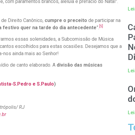
o é, com paramentos brancos, aleluia e prefácio do Natal”.
Lei
 de Direito Canônico,
cumpre o preceito
de participar na
C
[5]
a festivo quer na tarde do dia antecedente
”.
P
brarmos essas solenidades, a Subcomissão de Música
N
cantos escolhidos para estas ocasiões. Desejamos que a
a-nos ainda mais ao Senhor!
D
sídio de canto elaborado. A
divisão das músicas
Lei
tista-S.Pedro e S.Paulo
)
O
d
rópolis/ RJ
Lei
.br
T