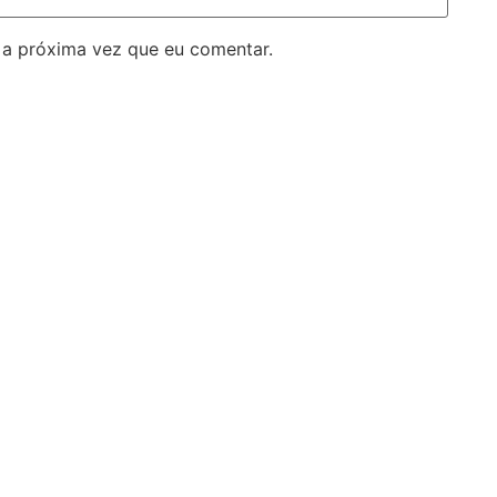
 a próxima vez que eu comentar.
ano
Cúria Diocesana
Paróquias
Arquivo Histórico
Jubileu 2025
no
Seminário Diocesano
Pastorais
manentes
Universidade Católica
Notícias
Casa do Padre
Notícias do Cl
Comissão de Defesa da
Notícias do Va
Vida
Notícias da Igr
Comissão de Liturgia e
Notícias de Cu
astoral
Patrimônio Cultural
Artigos