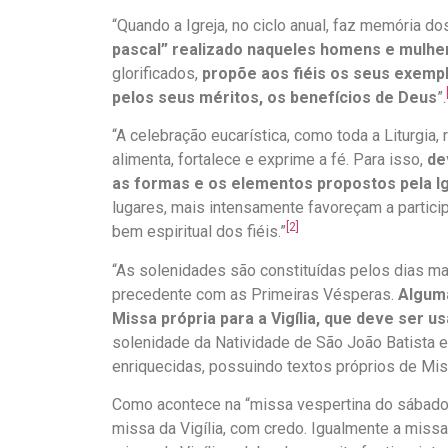
“Quando a Igreja, no ciclo anual, faz memória d
pascal” realizado naqueles homens e mulhe
glorificados,
propõe aos fiéis os seus exemp
pelos seus méritos, os benefícios de Deus
”.
“A celebração eucarística, como toda a Liturgia,
alimenta, fortalece e exprime a fé. Para isso,
de
as formas e os elementos propostos pela Ig
lugares, mais intensamente favoreçam a partici
[2]
bem espiritual dos fiéis.”
“As solenidades são constituídas pelos dias ma
precedente com as Primeiras Vésperas.
Algum
Missa própria para a Vigília, que deve ser u
solenidade da Natividade de São João Batista 
enriquecidas, possuindo textos próprios de Miss
Como acontece na “missa vespertina do sábado
missa da Vigília, com credo. Igualmente a missa