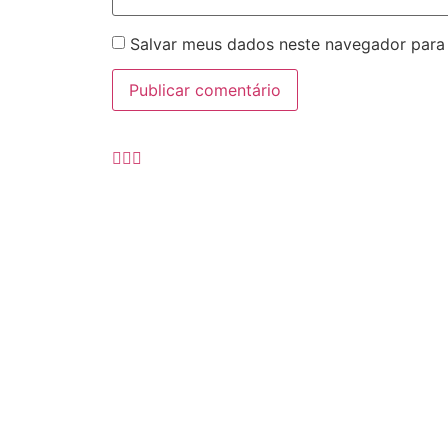
Salvar meus dados neste navegador para
Bispo Dioces
Vigário Geral
Clero Diocesa
Diáconos Per
Ecônomo
Chancelar
Cerimoniário
Decanos
Coordenador P