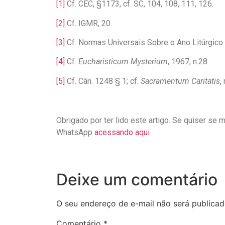
[1]
Cf. CEC, §1173, cf. SC, 104, 108, 111, 126.
[2]
Cf. IGMR, 20.
[3]
Cf. Normas Universais Sobre o Ano Litúrgico e
[4]
Cf.
Eucharisticum
Mysterium
, 1967, n.28.
[5]
Cf. Cân. 1248 § 1; cf.
Sacramentum Caritatis
,
Obrigado por ter lido este artigo. Se quiser se 
WhatsApp
acessando aqui
Deixe um comentário
O seu endereço de e-mail não será publicad
Comentário
*