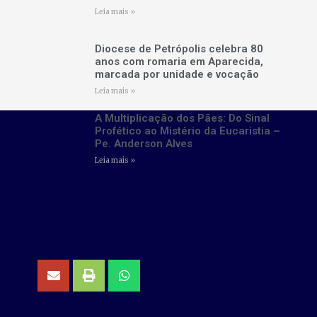
Leia mais »
Diocese de Petrópolis celebra 80
anos com romaria em Aparecida,
marcada por unidade e vocação
Leia mais »
A Multiplicação dos Pães: Do Sinal
Profético ao Mistério da Eucaristia –
Pe. Anderson Alves
Leia mais »