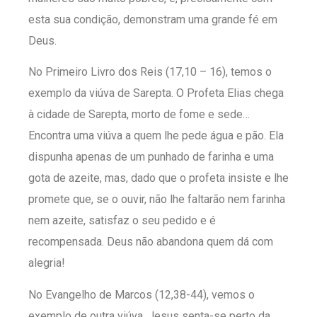
esta sua condição, demonstram uma grande fé em
Deus.
No Primeiro Livro dos Reis (17,10 – 16), temos o
exemplo da viúva de Sarepta. O Profeta Elias chega
à cidade de Sarepta, morto de fome e sede…
Encontra uma viúva a quem lhe pede água e pão. Ela
dispunha apenas de um punhado de farinha e uma
gota de azeite, mas, dado que o profeta insiste e lhe
promete que, se o ouvir, não lhe faltarão nem farinha
nem azeite, satisfaz o seu pedido e é
recompensada. Deus não abandona quem dá com
alegria!
No Evangelho de Marcos (12,38-44), vemos o
exemplo de outra viúva. Jesus senta-se perto da