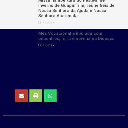
Missa na abertura do Festival de
Inverno de Guapimirim, reúne fiéis de
Nossa Senhora da Ajuda e Nossa
Senhora Aparecida
Leia mais »
Mês Vocacional é iniciado com
encontros, feira e novena na Diocese
Leia mais »