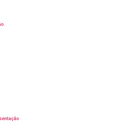
ão
sentação