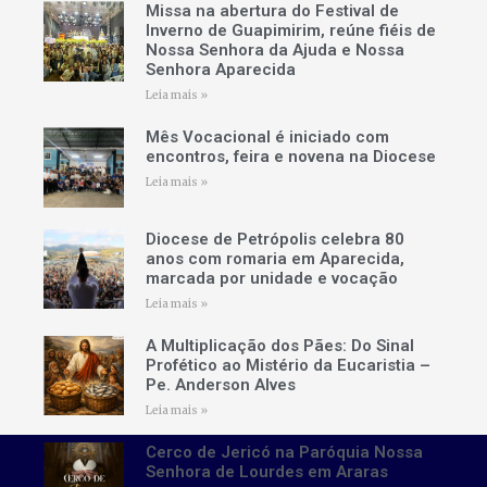
Missa na abertura do Festival de
Inverno de Guapimirim, reúne fiéis de
Nossa Senhora da Ajuda e Nossa
Senhora Aparecida
Leia mais »
Mês Vocacional é iniciado com
encontros, feira e novena na Diocese
Leia mais »
Diocese de Petrópolis celebra 80
anos com romaria em Aparecida,
marcada por unidade e vocação
Leia mais »
A Multiplicação dos Pães: Do Sinal
Profético ao Mistério da Eucaristia –
Pe. Anderson Alves
Leia mais »
Cerco de Jericó na Paróquia Nossa
Senhora de Lourdes em Araras