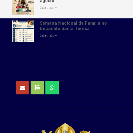
agosto
Leia mais »
Semana Nacional da Família no
Decanato Santa Teresa
Leia mais »