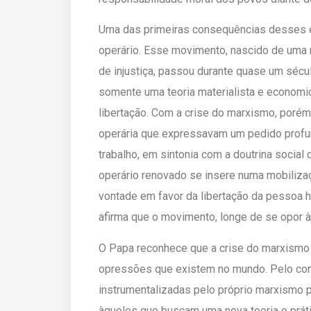
Uma das primeiras consequências desses ev
operário. Esse movimento, nascido de uma r
de injustiça, passou durante quase um séc
somente uma teoria materialista e economic
libertação. Com a crise do marxismo, poré
operária que expressavam um pedido profun
trabalho, em sintonia com a doutrina social
operário renovado se insere numa mobiliz
vontade em favor da libertação da pessoa h
afirma que o movimento, longe de se opor à 
O Papa reconhece que a crise do marxismo 
opressões que existem no mundo. Pelo cont
instrumentalizadas pelo próprio marxismo pa
àqueles que buscam uma nova teoria e práti