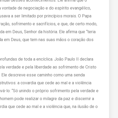
ritual desses acontecimentos. Ele afirma que o
 vontade de negociação e do espírito evangélico,
ava a ser limitado por princípios morais. O Papa
ração, sofrimento e sacrifícios, e que, de certo modo,
da em Deus, Senhor da história. Ele afirma que “teria
ada em Deus, que tem nas suas mãos o coração dos
ofundas de toda a encíclica. João Paulo II declara
la verdade e pela liberdade ao sofrimento de Cristo
paz. Ele descreve esse caminho como uma senda
trutivos: a covardia que cede ao mal e a violência
vá-lo: “Só unindo o próprio sofrimento pela verdade e
 homem pode realizar o milagre da paz e discernir a
dia que cede ao mal e a violência que, na ilusão de o