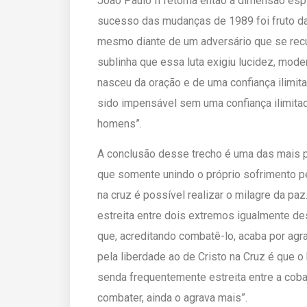
João Paulo II retoma então a dimensão espi
sucesso das mudanças de 1989 foi fruto da
mesmo diante de um adversário que se recus
sublinha que essa luta exigiu lucidez, mode
nasceu da oração e de uma confiança ilimita
sido impensável sem uma confiança ilimit
homens”.
A conclusão desse trecho é uma das mais pr
que somente unindo o próprio sofrimento pe
na cruz é possível realizar o milagre da 
estreita entre dois extremos igualmente des
que, acreditando combatê-lo, acaba por agra
pela liberdade ao de Cristo na Cruz é que o
senda frequentemente estreita entre a cobar
combater, ainda o agrava mais”.