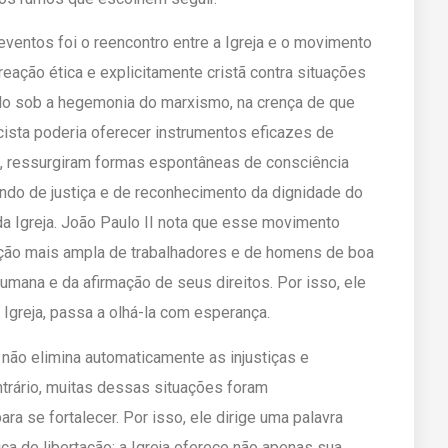
entos foi o reencontro entre a Igreja e o movimento
eação ética e explicitamente cristã contra situações
ulo sob a hegemonia do marxismo, na crença de que
ista poderia oferecer instrumentos eficazes de
m, ressurgiram formas espontâneas de consciência
do de justiça e de reconhecimento da dignidade do
 da Igreja. João Paulo II nota que esse movimento
ação mais ampla de trabalhadores e de homens de boa
umana e da afirmação de seus direitos. Por isso, ele
Igreja, passa a olhá-la com esperança.
não elimina automaticamente as injustiças e
rário, muitas dessas situações foram
ra se fortalecer. Por isso, ele dirige uma palavra
ca de libertação: a Igreja oferece não apenas sua