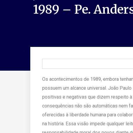
1989 – Pe. Ander
Os acontecimentos de 1989, embora tenham 
possuem um alcance universal. João Paulo
positivas e negativas que dizem respeito à f
consequências não são automáticas nem fata
oferecidas à liberdade humana para colabo
na história. Essa visão impede qualquer leit
responsabilidade moral dos povos diante 