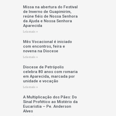
Missa na abertura do Festival
de Inverno de Guapimirim,
reúne fiéis de Nossa Senhora
da Ajuda e Nossa Senhora
Aparecida
Leia mais »
Mês Vocacional é iniciado
com encontros, feira e
novena na Diocese
Leia mais »
Diocese de Petrópolis
celebra 80 anos com romaria
em Aparecida, marcada por
unidade e vocação
Leia mais »
A Multiplicação dos Pães: Do
Sinal Profético ao Mistério da
Eucaristia – Pe. Anderson
Alves