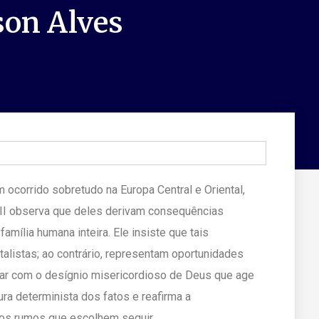
son Alves
ocorrido sobretudo na Europa Central e Oriental,
 II observa que deles derivam consequências
amília humana inteira. Ele insiste que tais
listas; ao contrário, representam oportunidades
rar com o desígnio misericordioso de Deus que age
ura determinista dos fatos e reafirma a
dos rumos que escolhem seguir.