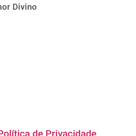
or Divino
ero
ticano
eja
ltura
Política de Privacidade