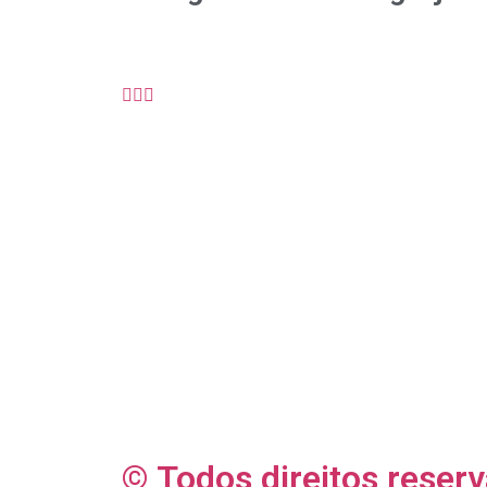
Bispo Dioces
Vigário Geral
Clero Diocesa
Diáconos Per
Ecônomo
Chancelar
Cerimoniário
Decanos
Coordenador P
© Todos direitos reserv