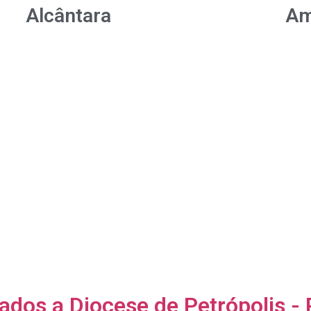
Alcântara
Am
ano
Cúria Diocesana
Paróquias
Arquivo Histórico
Jubileu 2025
no
Seminário Diocesano
Pastorais
manentes
Universidade Católica
Notícias
Casa do Padre
Notícias do Cl
Comissão de Defesa da
Notícias do Va
Vida
Notícias da Igr
Comissão de Liturgia e
Notícias de Cu
astoral
Patrimônio Cultural
Artigos
ados a Diocese de Petrópolis - 