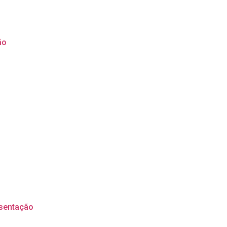
ão
sentação