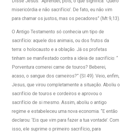
Disse Jesus: “Aprendei, pois, o que significa: ‘Quero
misericórdia e não sacrifício’. De fato, eu não vim
para chamar os justos, mas os pecadores” (Mt 9,13).
O Antigo Testamento só conhecia um tipo de
sacrifício: aquele dos animais, ou dos frutos da
terra: o holocausto e a oblação. Já os profetas
tinham se manifestado contra a ideia de sacrifício: “
Porventura comerei carne de touros? Beberei,
acaso, o sangue dos carneiros?” (Sl 49). Veio, enfim,
Jesus, que virou completamente a situação. Aboliu o
sacrifício de touros e cordeiros e aprovou o
sacrifício de si mesmo. Assim, aboliu o antigo
regime e estabeleceu uma nova economia. “E então
declarou: ‘Eis que vim para fazer a tua vontade’. Com
isso, ele suprime o primeiro sacrifício, para