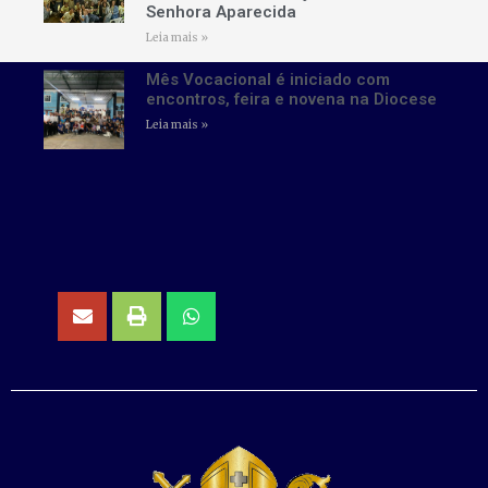
Senhora Aparecida
Leia mais »
Mês Vocacional é iniciado com
encontros, feira e novena na Diocese
Leia mais »