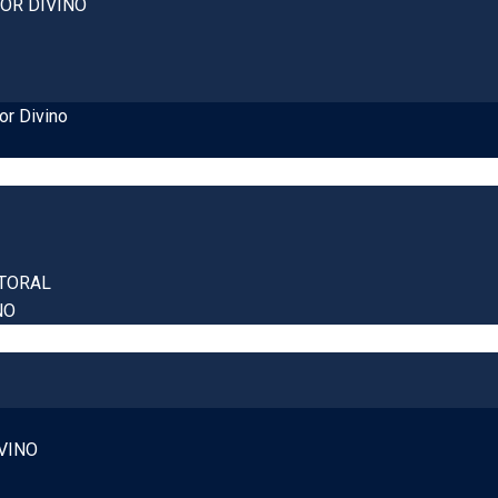
OR DIVINO
or Divino
TORAL
NO
VINO