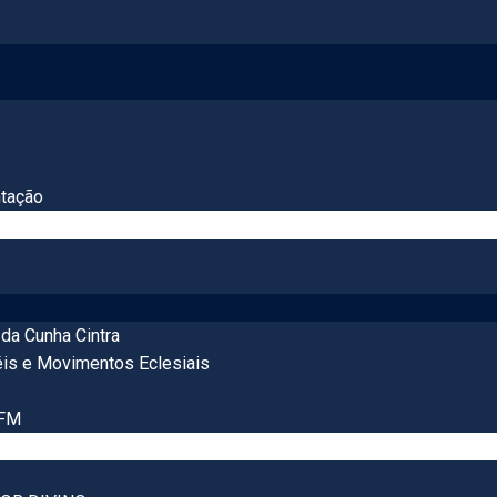
tação
da Cunha Cintra
éis e Movimentos Eclesiais
 FM