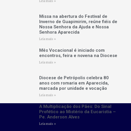
Leia mais »
Missa na abertura do Festival de
Inverno de Guapimirim, reúne fiéis de
Nossa Senhora da Ajuda e Nossa
Senhora Aparecida
Leia mais »
Mês Vocacional é iniciado com
encontros, feira e novena na Diocese
Leia mais »
Diocese de Petrópolis celebra 80
anos com romaria em Aparecida,
marcada por unidade e vocação
Leia mais »
A Multiplicação dos Pães: Do Sinal
Profético ao Mistério da Eucaristia –
Pe. Anderson Alves
Leia mais »