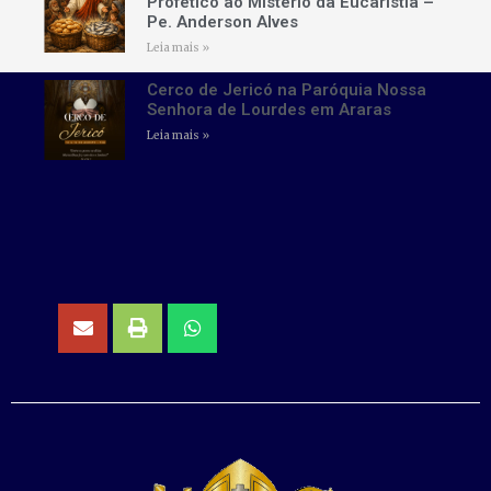
Profético ao Mistério da Eucaristia –
Pe. Anderson Alves
Leia mais »
Cerco de Jericó na Paróquia Nossa
Senhora de Lourdes em Araras
Leia mais »