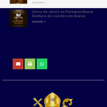
Leia mais »
Cerco de Jericó na Paróquia Nossa
Senhora de Lourdes em Araras
Leia mais »