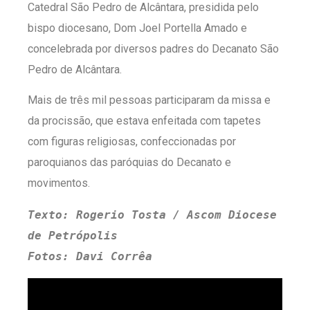
Catedral São Pedro de Alcântara, presidida pelo
bispo diocesano, Dom Joel Portella Amado e
concelebrada por diversos padres do Decanato São
Pedro de Alcântara.
Mais de três mil pessoas participaram da missa e
da procissão, que estava enfeitada com tapetes
com figuras religiosas, confeccionadas por
paroquianos das paróquias do Decanato e
movimentos.
Texto: Rogerio Tosta / Ascom Diocese 
de Petrópolis
Fotos: Davi Corrêa