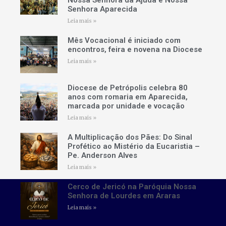
Nossa Senhora da Ajuda e Nossa
Senhora Aparecida
Leia mais »
Mês Vocacional é iniciado com
encontros, feira e novena na Diocese
Leia mais »
Diocese de Petrópolis celebra 80
anos com romaria em Aparecida,
marcada por unidade e vocação
Leia mais »
A Multiplicação dos Pães: Do Sinal
Profético ao Mistério da Eucaristia –
Pe. Anderson Alves
Leia mais »
Cerco de Jericó na Paróquia Nossa
Senhora de Lourdes em Araras
Leia mais »