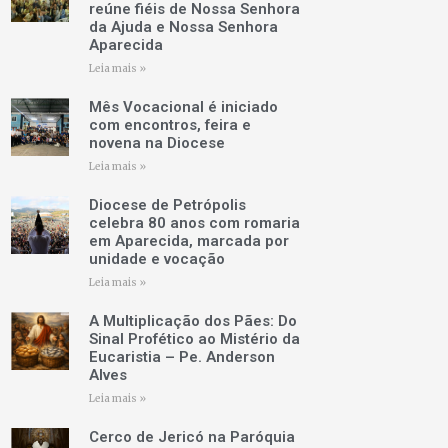
reúne fiéis de Nossa Senhora
da Ajuda e Nossa Senhora
Aparecida
Leia mais »
Mês Vocacional é iniciado
com encontros, feira e
novena na Diocese
Leia mais »
Diocese de Petrópolis
celebra 80 anos com romaria
em Aparecida, marcada por
unidade e vocação
Leia mais »
A Multiplicação dos Pães: Do
Sinal Profético ao Mistério da
Eucaristia – Pe. Anderson
Alves
Leia mais »
Cerco de Jericó na Paróquia