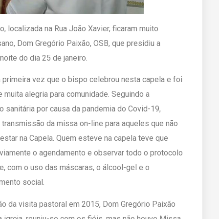
 localizada na Rua João Xavier, ficaram muito
sano, Dom Gregório Paixão, OSB, que presidiu a
oite do dia 25 de janeiro.
a primeira vez que o bispo celebrou nesta capela e foi
e muita alegria para comunidade. Seguindo a
o sanitária por causa da pandemia do Covid-19,
a transmissão da missa on-line para aqueles que não
estar na Capela. Quem esteve na capela teve que
eviamente o agendamento e observar todo o protocolo
e, com o uso das máscaras, o álcool-gel e o
mento social.
ão da visita pastoral em 2015, Dom Gregório Paixão
 igreja, reuniu-se com os fiéis, mas não houve Missa.