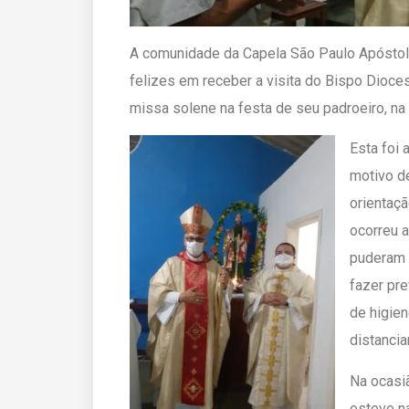
A comunidade da Capela São Paulo Apóstolo,
felizes em receber a visita do Bispo Dioce
missa solene na festa de seu padroeiro, na n
Esta foi 
motivo d
orientaçã
ocorreu 
puderam 
fazer pr
de higien
distancia
Na ocasi
esteve na