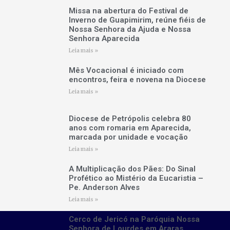
Missa na abertura do Festival de
Inverno de Guapimirim, reúne fiéis de
Nossa Senhora da Ajuda e Nossa
Senhora Aparecida
Leia mais »
Mês Vocacional é iniciado com
encontros, feira e novena na Diocese
Leia mais »
Diocese de Petrópolis celebra 80
anos com romaria em Aparecida,
marcada por unidade e vocação
Leia mais »
A Multiplicação dos Pães: Do Sinal
Profético ao Mistério da Eucaristia –
Pe. Anderson Alves
Leia mais »
Cerco de Jericó na Paróquia Nossa
Senhora de Lourdes em Araras