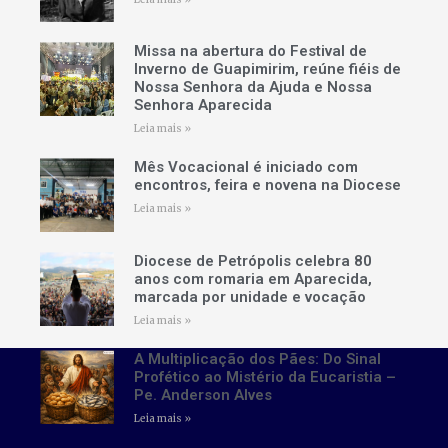
Missa na abertura do Festival de
Inverno de Guapimirim, reúne fiéis de
Nossa Senhora da Ajuda e Nossa
Senhora Aparecida
Leia mais »
Mês Vocacional é iniciado com
encontros, feira e novena na Diocese
Leia mais »
Diocese de Petrópolis celebra 80
anos com romaria em Aparecida,
marcada por unidade e vocação
Leia mais »
A Multiplicação dos Pães: Do Sinal
Profético ao Mistério da Eucaristia –
Pe. Anderson Alves
Leia mais »