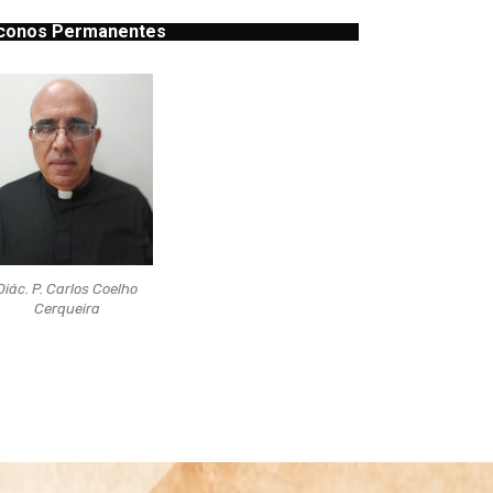
conos Permanentes
Diác. P. Carlos Coelho
Cerqueira