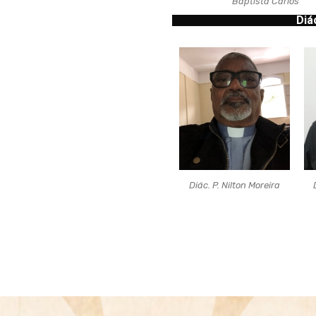
Baptista Carlos
Diá
Diác. P. Nilton Moreira