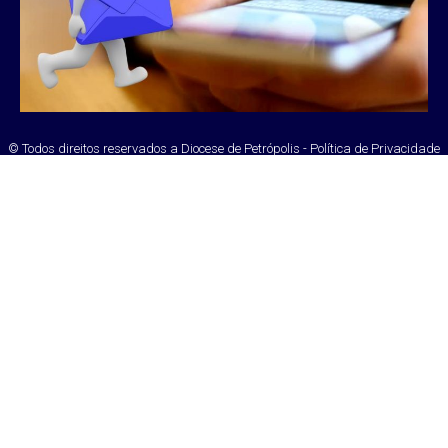
© Todos direitos reservados a Diocese de Petrópolis - Política de Privacidade