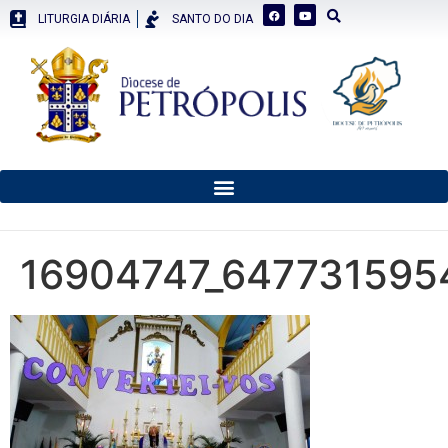
LITURGIA DIÁRIA
SANTO DO DIA
16904747_647731595