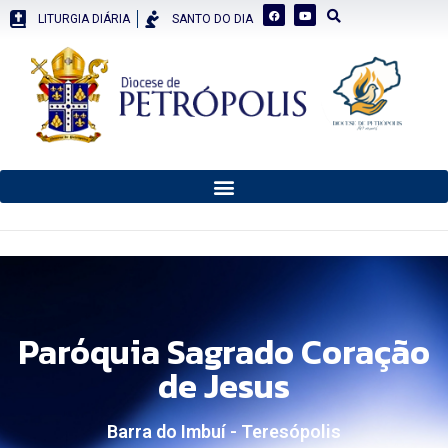
LITURGIA DIÁRIA
SANTO DO DIA
Paróquia Sagrado Coração
de Jesus
Barra do Imbuí - Teresópolis