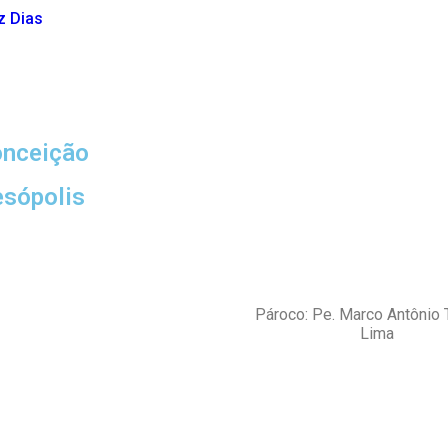
z Dias
onceição
esópolis
Pároco: Pe. Marco Antônio 
Lima