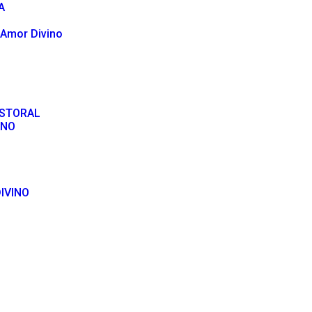
A
 Amor Divino
ASTORAL
ANO
IVINO