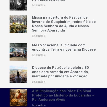
Leia mais »
Missa na abertura do Festival de
Inverno de Guapimirim, reúne fiéis de
Nossa Senhora da Ajuda e Nossa
Senhora Aparecida
Leia mais »
Mês Vocacional é iniciado com
encontros, feira e novena na Diocese
Leia mais »
Diocese de Petrópolis celebra 80
anos com romaria em Aparecida,
marcada por unidade e vocação
Leia mais »
A Multiplicação dos Pães: Do Sinal
Profético ao Mistério da Eucaristia –
Pe. Anderson Alves
Leia mais »