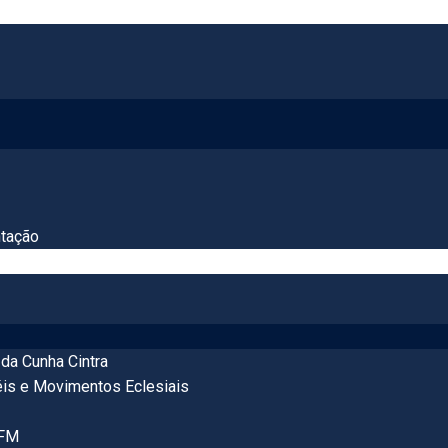
tação
da Cunha Cintra
éis e Movimentos Eclesiais
 FM