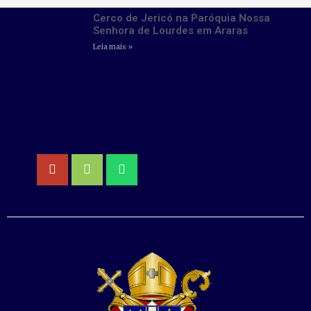
Cerco de Jericó na Paróquia Nossa
Senhora de Lourdes em Araras
Leia mais »