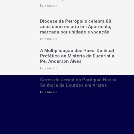
Leia mais »
Diocese de Petrópolis celebra 80
anos com romaria em Aparecida,
marcada por unidade e vocação
Leia mais »
A Multiplicação dos Pães: Do Sinal
Profético ao Mistério da Eucaristia –
Pe. Anderson Alves
Leia mais »
Cerco de Jericó na Paróquia Nossa
Senhora de Lourdes em Araras
Leia mais »