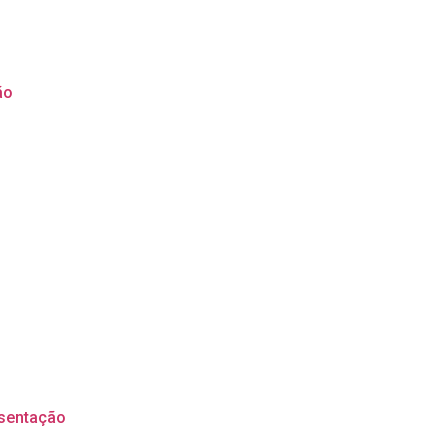
ão
sentação