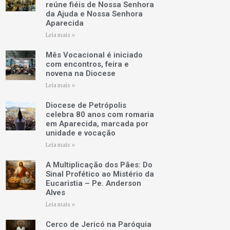
reúne fiéis de Nossa Senhora
da Ajuda e Nossa Senhora
Aparecida
Leia mais »
Mês Vocacional é iniciado
com encontros, feira e
novena na Diocese
Leia mais »
Diocese de Petrópolis
celebra 80 anos com romaria
em Aparecida, marcada por
unidade e vocação
Leia mais »
A Multiplicação dos Pães: Do
Sinal Profético ao Mistério da
Eucaristia – Pe. Anderson
Alves
Leia mais »
Cerco de Jericó na Paróquia