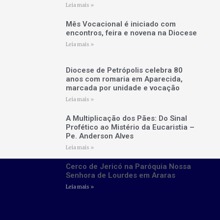
Leia mais »
Mês Vocacional é iniciado com
encontros, feira e novena na Diocese
Leia mais »
Diocese de Petrópolis celebra 80
anos com romaria em Aparecida,
marcada por unidade e vocação
Leia mais »
A Multiplicação dos Pães: Do Sinal
Profético ao Mistério da Eucaristia –
Pe. Anderson Alves
Leia mais »
Cerco de Jericó na Paróquia Nossa
Senhora de Lourdes em Araras
Leia mais »