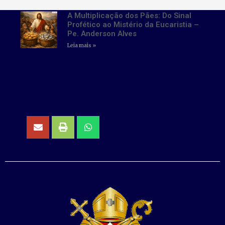
A Multiplicação dos Pães: Do Sinal
Profético ao Mistério da Eucaristia –
Pe. Anderson Alves
Leia mais »