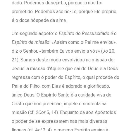
dado. Podemos desejá-Lo, porque já nos foi
prometido. Podemos acolhê-Lo, porque Ele próprio
é o doce hóspede da alma.
Um segundo aspeto:
o Espírito do Ressuscitado é o
Espírito da missão
: «Assim como o Pai me enviou»,
diz o Senhor, «também Eu vos envio a vós» (
Jo
20,
21). Somos deste modo envolvidos na missão de
Jesus: a missão d’Aquele que sai de Deus e a Deus
regressa com o poder do Espírito, o qual procede do
Pai e do Filho, com Eles é adorado e glorificado,
único Deus. O Espírito Santo é a caridade viva de
Cristo que nos preenche, impele e sustenta na
missão (cf.
2Cor
5, 14). Enquanto dá aos Apóstolos
o poder de se expressarem nas mais diversas
línguas (cf.
Act
2, 4), o mesmo Espírito ensina à