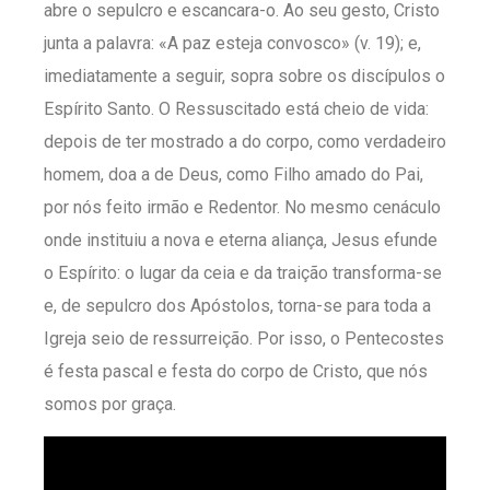
abre o sepulcro e escancara-o. Ao seu gesto, Cristo
junta a palavra: «A paz esteja convosco» (v. 19); e,
imediatamente a seguir, sopra sobre os discípulos o
Espírito Santo. O Ressuscitado está cheio de vida:
depois de ter mostrado a do corpo, como verdadeiro
homem, doa a de Deus, como Filho amado do Pai,
por nós feito irmão e Redentor. No mesmo cenáculo
onde instituiu a nova e eterna aliança, Jesus efunde
o Espírito: o lugar da ceia e da traição transforma-se
e, de sepulcro dos Apóstolos, torna-se para toda a
Igreja seio de ressurreição. Por isso, o Pentecostes
é festa pascal e festa do corpo de Cristo, que nós
somos por graça.