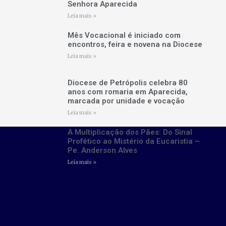
Senhora Aparecida
Leia mais »
Mês Vocacional é iniciado com
encontros, feira e novena na Diocese
Leia mais »
Diocese de Petrópolis celebra 80
anos com romaria em Aparecida,
marcada por unidade e vocação
Leia mais »
A Multiplicação dos Pães: Do Sinal
Profético ao Mistério da Eucaristia –
Pe. Anderson Alves
Leia mais »