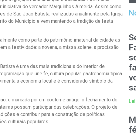
por iniciativa do vereador Marquinhos Almeida. Assim como
No
es de São João Batista, realizadas anualmente pela Igreja
rito do Município e vem mantendo a tradição de festa
S
ialmente como parte do patrimônio imaterial da cidade as
F
em a festividade: a novena, a missa solene, a procissão
s
f
atista é uma das mais tradicionais do interior de
rogramação que une fé, cultura popular, gastronomia típica
v
vimenta a economia local e é considerado símbolo da
s
região, é marcada por um costume antigo: o fechamento do
Lei
inteiras possam participar das celebrações. O projeto de
dições e contribuir para a construção de políticas
M
es culturais populares.
f