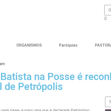
ORGANISMOS
Paróquias
PASTOR
 am
 Batista na Posse é reco
l de Petrópolis
 pela Igreja, é mais uma que é declarada Patrimônio