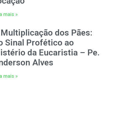
ocação
a mais »
 Multiplicação dos Pães:
o Sinal Profético ao
istério da Eucaristia – Pe.
nderson Alves
a mais »