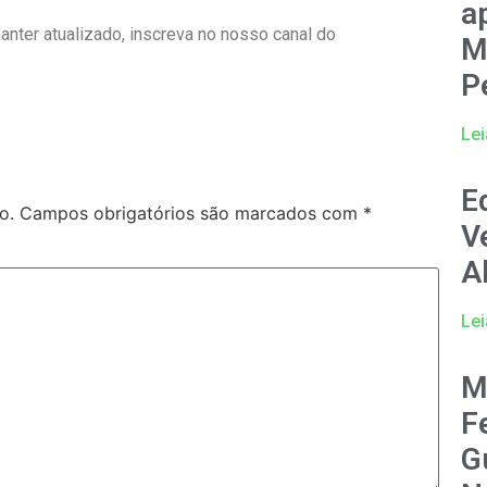
a
manter atualizado, inscreva no nosso canal do
M
P
Lei
E
o.
Campos obrigatórios são marcados com
*
V
A
Lei
M
F
G