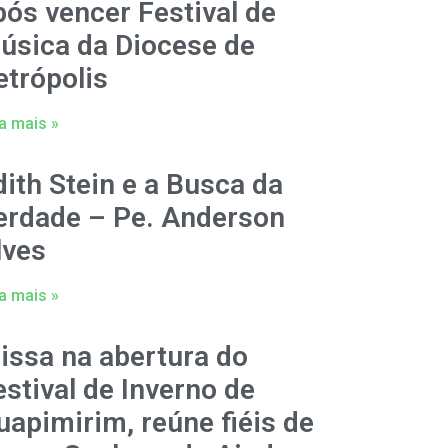
pós vencer Festival de
úsica da Diocese de
etrópolis
a mais »
dith Stein e a Busca da
erdade – Pe. Anderson
lves
a mais »
issa na abertura do
estival de Inverno de
uapimirim, reúne fiéis de