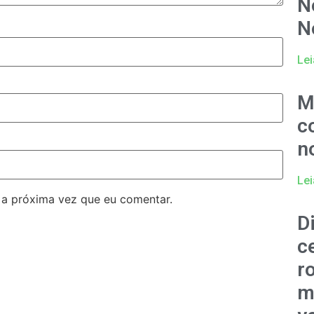
N
N
Lei
M
c
n
Lei
 a próxima vez que eu comentar.
D
c
r
m