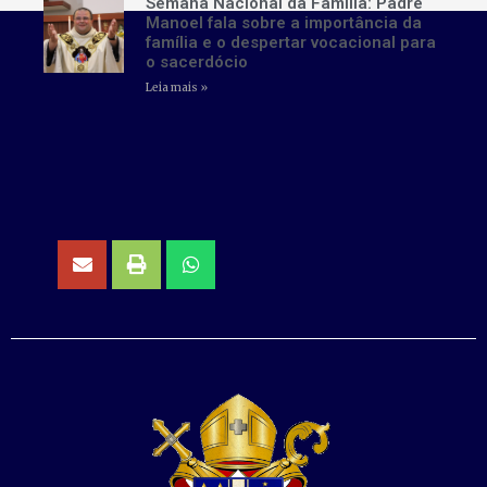
Semana Nacional da Família: Padre
Manoel fala sobre a importância da
família e o despertar vocacional para
o sacerdócio
Leia mais »