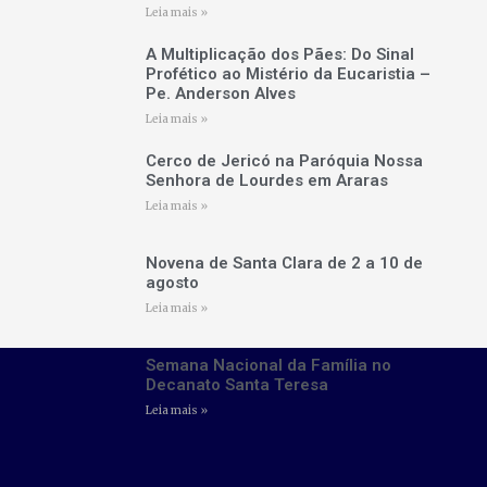
Leia mais »
A Multiplicação dos Pães: Do Sinal
Profético ao Mistério da Eucaristia –
Pe. Anderson Alves
Leia mais »
Cerco de Jericó na Paróquia Nossa
Senhora de Lourdes em Araras
Leia mais »
Novena de Santa Clara de 2 a 10 de
agosto
Leia mais »
Semana Nacional da Família no
Decanato Santa Teresa
Leia mais »