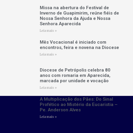
Missa na abertura do Festival de
Inverno de Guapimirim, reúne fiéis de
Nossa Senhora da Ajuda e Nossa
Senhora Aparecida
Leia mais »
Mês Vocacional é iniciado com
encontros, feira e novena na Diocese
Leia mais »
Diocese de Petrópolis celebra 80
anos com romaria em Aparecida,
marcada por unidade e vocação
Leia mais »
A Multiplicação dos Pães: Do Sinal
Profético ao Mistério da Eucaristia –
Pe. Anderson Alves
Leia mais »