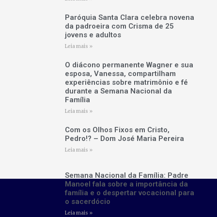
Paróquia Santa Clara celebra novena
da padroeira com Crisma de 25
jovens e adultos
Leia mais »
O diácono permanente Wagner e sua
esposa, Vanessa, compartilham
experiências sobre matrimônio e fé
durante a Semana Nacional da
Família
Leia mais »
Com os Olhos Fixos em Cristo,
Pedro!? – Dom José Maria Pereira
Leia mais »
Semana Nacional da Família: Padre
Manoel fala sobre a importância da
família e o despertar vocacional para
o sacerdócio
Leia mais »