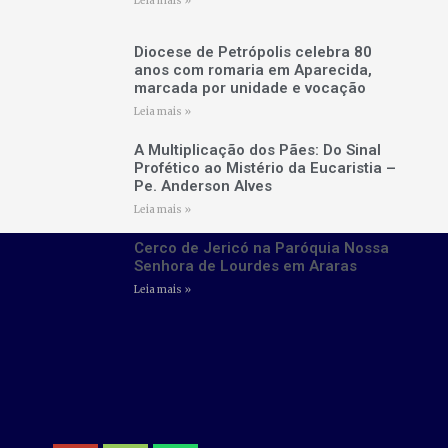
Leia mais »
Diocese de Petrópolis celebra 80
anos com romaria em Aparecida,
marcada por unidade e vocação
Leia mais »
A Multiplicação dos Pães: Do Sinal
Profético ao Mistério da Eucaristia –
Pe. Anderson Alves
Leia mais »
Cerco de Jericó na Paróquia Nossa
Senhora de Lourdes em Araras
Leia mais »