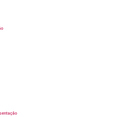
ão
sentação