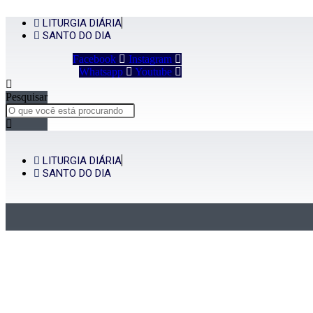
Ir
LITURGIA DIÁRIA
para
SANTO DO DIA
o
conteúdo
Facebook
Instagram
Whatsapp
Youtube
Pesquisar
LITURGIA DIÁRIA
SANTO DO DIA