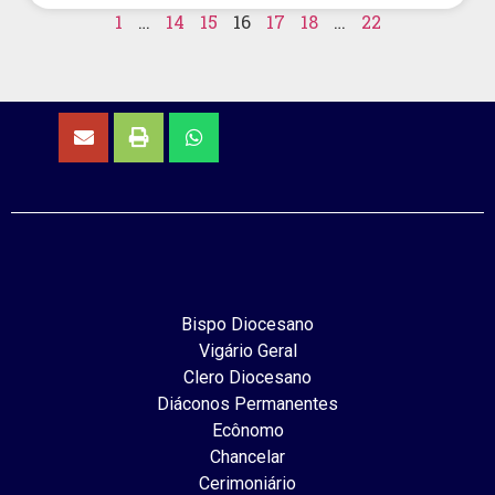
1
…
14
15
16
17
18
…
22
Bispo Diocesano
Vigário Geral
Clero Diocesano
Diáconos Permanentes
Ecônomo
Chancelar
Cerimoniário